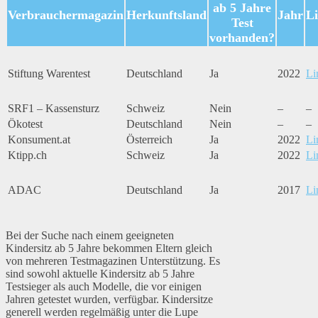
ab 5 Jahre
Verbrauchermagazin
Herkunftsland
Jahr
L
Test
vorhanden?
Stiftung Warentest
Deutschland
Ja
2022
Li
SRF1 – Kassensturz
Schweiz
Nein
–
–
Ökotest
Deutschland
Nein
–
–
Konsument.at
Österreich
Ja
2022
Li
Ktipp.ch
Schweiz
Ja
2022
Li
ADAC
Deutschland
Ja
2017
Li
Bei der Suche nach einem geeigneten
Kindersitz ab 5 Jahre bekommen Eltern gleich
von mehreren Testmagazinen Unterstützung. Es
sind sowohl aktuelle Kindersitz ab 5 Jahre
Testsieger als auch Modelle, die vor einigen
Jahren getestet wurden, verfügbar. Kindersitze
generell werden regelmäßig unter die Lupe