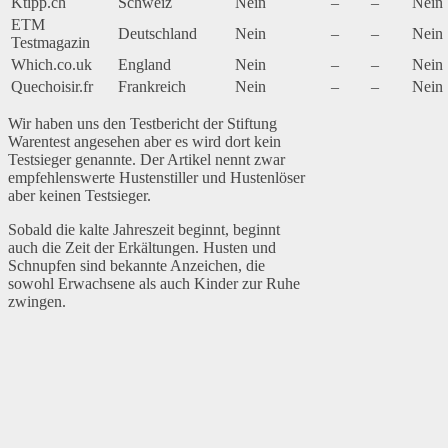
Ktipp.ch
Schweiz
Nein
–
–
Nein
ETM
Deutschland
Nein
–
–
Nein
Testmagazin
Which.co.uk
England
Nein
–
–
Nein
Quechoisir.fr
Frankreich
Nein
–
–
Nein
Wir haben uns den Testbericht der Stiftung
Warentest angesehen aber es wird dort kein
Testsieger genannte. Der Artikel nennt zwar
empfehlenswerte Hustenstiller und Hustenlöser
aber keinen Testsieger.
Sobald die kalte Jahreszeit beginnt, beginnt
auch die Zeit der Erkältungen. Husten und
Schnupfen sind bekannte Anzeichen, die
sowohl Erwachsene als auch Kinder zur Ruhe
zwingen.