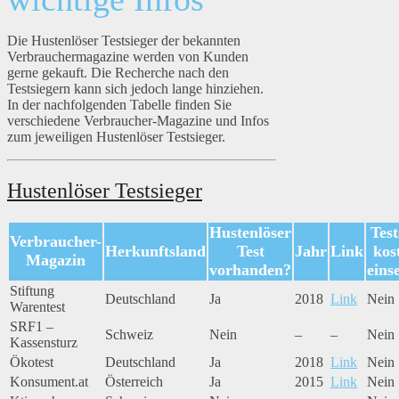
Die Hustenlöser Testsieger der bekannten
Verbrauchermagazine werden von Kunden
gerne gekauft. Die Recherche nach den
Testsiegern kann sich jedoch lange hinziehen.
In der nachfolgenden Tabelle finden Sie
verschiedene Verbraucher-Magazine und Infos
zum jeweiligen Hustenlöser Testsieger.
Hustenlöser Testsieger
Hustenlöser
Test
Verbraucher-
Herkunftsland
Test
Jahr
Link
kos
Magazin
vorhanden?
eins
Stiftung
Deutschland
Ja
2018
Link
Nein
Warentest
SRF1 –
Schweiz
Nein
–
–
Nein
Kassensturz
Ökotest
Deutschland
Ja
2018
Link
Nein
Konsument.at
Österreich
Ja
2015
Link
Nein