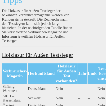
Die Holzlasur für Außen Testsieger der
bekannten Verbrauchermagazine werden von
Kunden gerne gekauft. Die Recherche nach
den Testsiegern kann sich jedoch lange
hinziehen. In der nachfolgenden Tabelle finden
Sie verschiedene Verbraucher-Magazine und
Infos zum jeweiligen Holzlasur für Außen
Testsieger.
Holzlasur für Außen Testsieger
Holzlasur
Test
Verbraucher-
für Außen
Herkunftsland
Jahr
Link
kos
Magazin
Test
eins
vorhanden?
Stiftung
Deutschland
Nein
–
–
Nein
Warentest
SRF1 –
Schweiz
Nein
–
–
Nein
Kassensturz
Ökotest
Deutschland
Nein
–
–
Nein