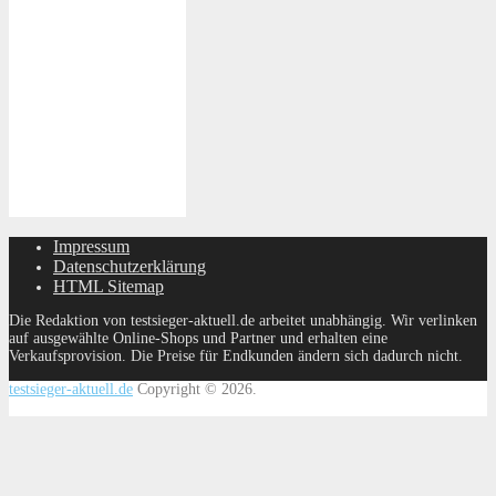
Impressum
Datenschutzerklärung
HTML Sitemap
Die Redaktion von testsieger-aktuell.de arbeitet unabhängig. Wir verlinken
auf ausgewählte Online-Shops und Partner und erhalten eine
Verkaufsprovision. Die Preise für Endkunden ändern sich dadurch nicht.
testsieger-aktuell.de
Copyright © 2026.