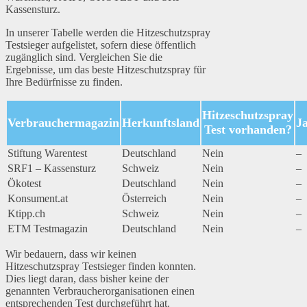
Kassensturz.
In unserer Tabelle werden die Hitzeschutzspray
Testsieger aufgelistet, sofern diese öffentlich
zugänglich sind. Vergleichen Sie die
Ergebnisse, um das beste Hitzeschutzspray für
Ihre Bedürfnisse zu finden.
Hitzeschutzspray
Verbrauchermagazin
Herkunftsland
J
Test vorhanden?
Stiftung Warentest
Deutschland
Nein
–
SRF1 – Kassensturz
Schweiz
Nein
–
Ökotest
Deutschland
Nein
–
Konsument.at
Österreich
Nein
–
Ktipp.ch
Schweiz
Nein
–
ETM Testmagazin
Deutschland
Nein
–
Wir bedauern, dass wir keinen
Hitzeschutzspray Testsieger finden konnten.
Dies liegt daran, dass bisher keine der
genannten Verbraucherorganisationen einen
entsprechenden Test durchgeführt hat.