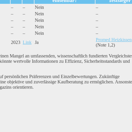
einsehbar?
Testsieger
–
–
Nein
–
–
–
Nein
–
–
–
Nein
–
–
–
Nein
–
–
–
Nein
–
Promed Heizkissen
2023
Link
Ja
(Note 1,2)
einen Mangel an umfassenden, wissenschaftlich fundierten Vergleichstes
könnte wertvolle Informationen zu Effizienz, Sicherheitsstandards und
auf persönlichen Präferenzen und Einzelbewertungen. Zukünftige
ine objektive und zuverlässige Kaufberatung zu ermöglichen. Ansonst
azins orientieren.