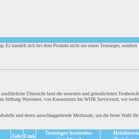
tig: Es handelt sich bei dem Produkt nicht um einen Testsieger, sondern
e ausführliche Übersicht fasst die neuesten und gründlichsten Testberich
s Stiftung Warentest, von Kassensturz bis WDR Servicezeit, wir verb
 Modelle und deren ausschlaggebende Merkmale, um die beste Wahl für
Testsieger kostenlos
Heizkissen
Jahr
Link