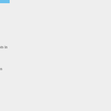
ts in
en