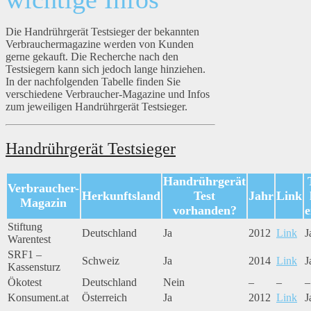
Die Handrührgerät Testsieger der bekannten
Verbrauchermagazine werden von Kunden
gerne gekauft. Die Recherche nach den
Testsiegern kann sich jedoch lange hinziehen.
In der nachfolgenden Tabelle finden Sie
verschiedene Verbraucher-Magazine und Infos
zum jeweiligen Handrührgerät Testsieger.
Handrührgerät Testsieger
Handrührgerät
Verbraucher-
Herkunftsland
Test
Jahr
Link
Magazin
vorhanden?
e
Stiftung
Deutschland
Ja
2012
Link
J
Warentest
SRF1 –
Schweiz
Ja
2014
Link
J
Kassensturz
Ökotest
Deutschland
Nein
–
–
–
Konsument.at
Österreich
Ja
2012
Link
J