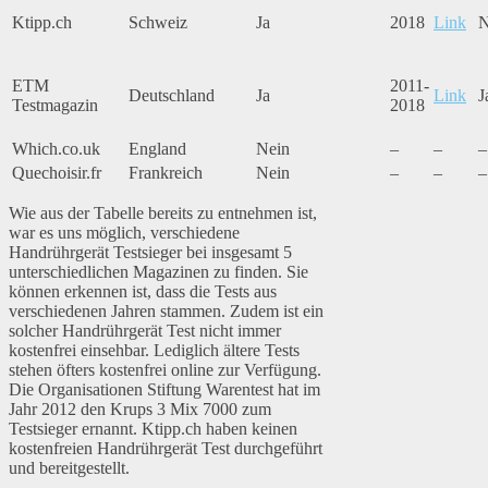
Ktipp.ch
Schweiz
Ja
2018
Link
N
ETM
2011-
Deutschland
Ja
Link
J
Testmagazin
2018
Which.co.uk
England
Nein
–
–
–
Quechoisir.fr
Frankreich
Nein
–
–
–
Wie aus der Tabelle bereits zu entnehmen ist,
war es uns möglich, verschiedene
Handrührgerät Testsieger bei insgesamt 5
unterschiedlichen Magazinen zu finden. Sie
können erkennen ist, dass die Tests aus
verschiedenen Jahren stammen. Zudem ist ein
solcher Handrührgerät Test nicht immer
kostenfrei einsehbar. Lediglich ältere Tests
stehen öfters kostenfrei online zur Verfügung.
Die Organisationen Stiftung Warentest hat im
Jahr 2012 den Krups 3 Mix 7000 zum
Testsieger ernannt. Ktipp.ch haben keinen
kostenfreien Handrührgerät Test durchgeführt
und bereitgestellt.