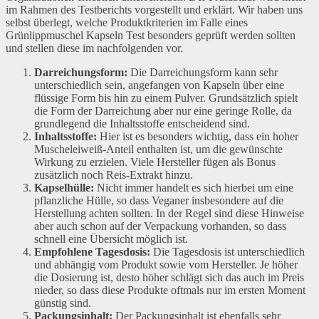
im Rahmen des Testberichts vorgestellt und erklärt. Wir haben uns
selbst überlegt, welche Produktkriterien im Falle eines
Grünlippmuschel Kapseln Test besonders geprüft werden sollten
und stellen diese im nachfolgenden vor.
Darreichungsform:
Die Darreichungsform kann sehr
unterschiedlich sein, angefangen von Kapseln über eine
flüssige Form bis hin zu einem Pulver. Grundsätzlich spielt
die Form der Darreichung aber nur eine geringe Rolle, da
grundlegend die Inhaltsstoffe entscheidend sind.
Inhaltsstoffe:
Hier ist es besonders wichtig, dass ein hoher
Muscheleiweiß-Anteil enthalten ist, um die gewünschte
Wirkung zu erzielen. Viele Hersteller fügen als Bonus
zusätzlich noch Reis-Extrakt hinzu.
Kapselhülle:
Nicht immer handelt es sich hierbei um eine
pflanzliche Hülle, so dass Veganer insbesondere auf die
Herstellung achten sollten. In der Regel sind diese Hinweise
aber auch schon auf der Verpackung vorhanden, so dass
schnell eine Übersicht möglich ist.
Empfohlene Tagesdosis:
Die Tagesdosis ist unterschiedlich
und abhängig vom Produkt sowie vom Hersteller. Je höher
die Dosierung ist, desto höher schlägt sich das auch im Preis
nieder, so dass diese Produkte oftmals nur im ersten Moment
günstig sind.
Packungsinhalt:
Der Packungsinhalt ist ebenfalls sehr