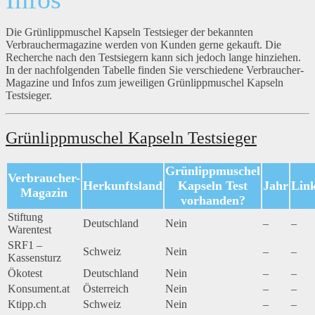
Die Grünlippmuschel Kapseln Testsieger der bekannten
Verbrauchermagazine werden von Kunden gerne gekauft. Die
Recherche nach den Testsiegern kann sich jedoch lange hinziehen.
In der nachfolgenden Tabelle finden Sie verschiedene Verbraucher-
Magazine und Infos zum jeweiligen Grünlippmuschel Kapseln
Testsieger.
Grünlippmuschel Kapseln Testsieger
Grünlippmuschel
Verbraucher-
Herkunftsland
Kapseln Test
Jahr
Lin
Magazin
vorhanden?
Stiftung
Deutschland
Nein
–
–
Warentest
SRF1 –
Schweiz
Nein
–
–
Kassensturz
Ökotest
Deutschland
Nein
–
–
Konsument.at
Österreich
Nein
–
–
Ktipp.ch
Schweiz
Nein
–
–