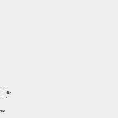
nnten
 in die
aucher
ird,