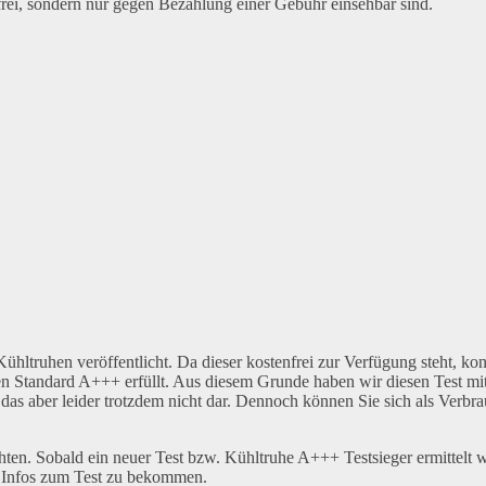
enfrei, sondern nur gegen Bezahlung einer Gebühr einsehbar sind.
ltruhen veröffentlicht. Da dieser kostenfrei zur Verfügung steht, ko
en Standard A+++ erfüllt. Aus diesem Grunde haben wir diesen Test mit
das aber leider trotzdem nicht dar. Dennoch können Sie sich als Verbr
ten. Sobald ein neuer Test bzw. Kühltruhe A+++ Testsieger ermittelt w
re Infos zum Test zu bekommen.