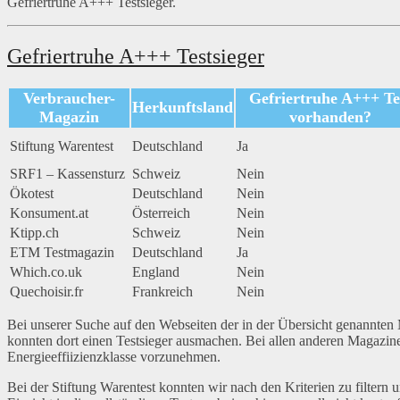
Gefriertruhe A+++ Testsieger.
Gefriertruhe A+++ Testsieger
Verbraucher-
Gefriertruhe A+++ Te
Herkunftsland
Magazin
vorhanden?
Stiftung Warentest
Deutschland
Ja
SRF1 – Kassensturz
Schweiz
Nein
Ökotest
Deutschland
Nein
Konsument.at
Österreich
Nein
Ktipp.ch
Schweiz
Nein
ETM Testmagazin
Deutschland
Ja
Which.co.uk
England
Nein
Quechoisir.fr
Frankreich
Nein
Bei unserer Suche auf den Webseiten der in der Übersicht genannten
konnten dort einen Testsieger ausmachen. Bei allen anderen Magazine
Energieeffiizienzklasse vorzunehmen.
Bei der Stiftung Warentest konnten wir nach den Kriterien zu filtern un