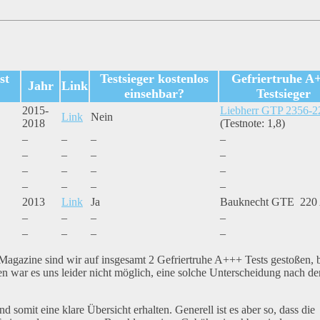
st
Testsieger kostenlos
Gefriertruhe A
Jahr
Link
einsehbar?
Testsieger
2015-
Liebherr GTP 2356-2
Link
Nein
2018
(Testnote: 1,8)
–
–
–
–
–
–
–
–
–
–
–
–
–
–
–
–
2013
Link
Ja
Bauknecht GTE 220
–
–
–
–
–
–
–
–
 Magazine sind wir auf insgesamt 2 Gefriertruhe A+++ Tests gestoßen, 
n war es uns leider nicht möglich, eine solche Unterscheidung nach de
d somit eine klare Übersicht erhalten. Generell ist es aber so, dass die