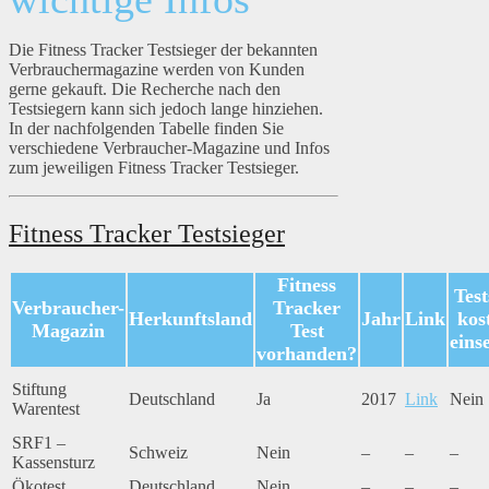
Die Fitness Tracker Testsieger der bekannten
Verbrauchermagazine werden von Kunden
gerne gekauft. Die Recherche nach den
Testsiegern kann sich jedoch lange hinziehen.
In der nachfolgenden Tabelle finden Sie
verschiedene Verbraucher-Magazine und Infos
zum jeweiligen Fitness Tracker Testsieger.
Fitness Tracker Testsieger
Fitness
Test
Verbraucher-
Tracker
Herkunftsland
Jahr
Link
kos
Magazin
Test
eins
vorhanden?
Stiftung
Deutschland
Ja
2017
Link
Nein
Warentest
SRF1 –
Schweiz
Nein
–
–
–
Kassensturz
Ökotest
Deutschland
Nein
–
–
–