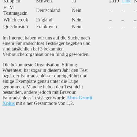
Ktipp.ch
Schweiz
Ja
2019
Link
N
ETM
Deutschland
Nein
–
–
–
Testmagazin
Which.co.uk
England
Nein
–
–
–
Quechoisir.fr
Frankreich
Nein
–
–
–
Im Internet haben wir uns auf die Suche nach
einem Fahrradschloss Testsieger begeben und
sind tatsächlich bei 3 bekannten
Verbraucherorganisationen fündig geworden.
Die bekannteste Organisation, Stiftung
Warentest, hat sogar in diesem Jahr den Test
bzgl. der Fahrradschlösser durchgeführt und
einige Exemplare genau unter die Lupe
genommen. Manche haben den Test nicht
bestanden, andere jedoch mit Bravour.
Fahrradschloss Testsieger wurde
Abus Granit
Xplus
mit einer Gesamtnote von 1,2.