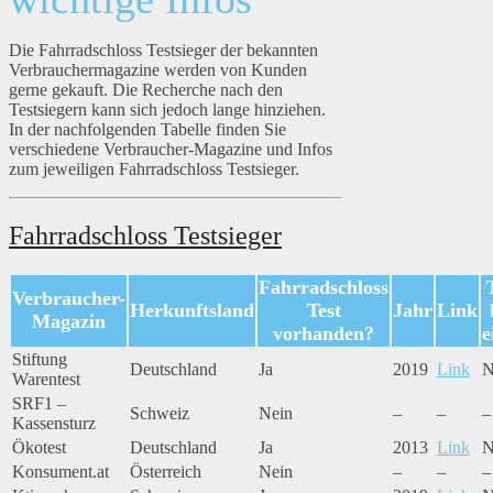
Die Fahrradschloss Testsieger der bekannten
Verbrauchermagazine werden von Kunden
gerne gekauft. Die Recherche nach den
Testsiegern kann sich jedoch lange hinziehen.
In der nachfolgenden Tabelle finden Sie
verschiedene Verbraucher-Magazine und Infos
zum jeweiligen Fahrradschloss Testsieger.
Fahrradschloss Testsieger
Fahrradschloss
Verbraucher-
Herkunftsland
Test
Jahr
Link
Magazin
vorhanden?
e
Stiftung
Deutschland
Ja
2019
Link
N
Warentest
SRF1 –
Schweiz
Nein
–
–
–
Kassensturz
Ökotest
Deutschland
Ja
2013
Link
N
Konsument.at
Österreich
Nein
–
–
–