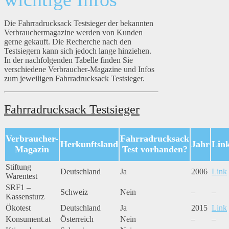
Die Fahrradrucksack Testsieger der bekannten
Verbrauchermagazine werden von Kunden
gerne gekauft. Die Recherche nach den
Testsiegern kann sich jedoch lange hinziehen.
In der nachfolgenden Tabelle finden Sie
verschiedene Verbraucher-Magazine und Infos
zum jeweiligen Fahrradrucksack Testsieger.
Fahrradrucksack Testsieger
Verbraucher-
Fahrradrucksack
Herkunftsland
Jahr
Lin
Magazin
Test vorhanden?
Stiftung
Deutschland
Ja
2006
Link
Warentest
SRF1 –
Schweiz
Nein
–
–
Kassensturz
Ökotest
Deutschland
Ja
2015
Link
Konsument.at
Österreich
Nein
–
–