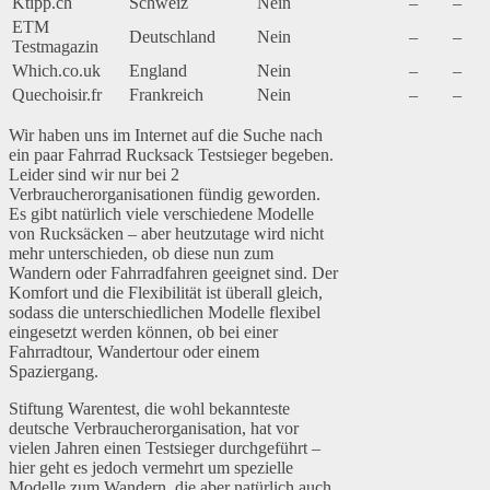
Ktipp.ch
Schweiz
Nein
–
–
ETM
Deutschland
Nein
–
–
Testmagazin
Which.co.uk
England
Nein
–
–
Quechoisir.fr
Frankreich
Nein
–
–
Wir haben uns im Internet auf die Suche nach
ein paar Fahrrad Rucksack Testsieger begeben.
Leider sind wir nur bei 2
Verbraucherorganisationen fündig geworden.
Es gibt natürlich viele verschiedene Modelle
von Rucksäcken – aber heutzutage wird nicht
mehr unterschieden, ob diese nun zum
Wandern oder Fahrradfahren geeignet sind. Der
Komfort und die Flexibilität ist überall gleich,
sodass die unterschiedlichen Modelle flexibel
eingesetzt werden können, ob bei einer
Fahrradtour, Wandertour oder einem
Spaziergang.
Stiftung Warentest, die wohl bekannteste
deutsche Verbraucherorganisation, hat vor
vielen Jahren einen Testsieger durchgeführt –
hier geht es jedoch vermehrt um spezielle
Modelle zum Wandern, die aber natürlich auch