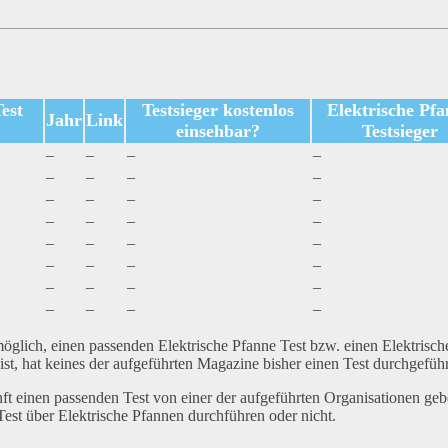
est
Testsieger kostenlos
Elektrische Pf
Jahr
Link
einsehbar?
Testsieger
–
–
–
–
–
–
–
–
–
–
–
–
–
–
–
–
–
–
–
–
–
–
–
–
–
–
–
–
–
–
–
–
möglich, einen passenden Elektrische Pfanne Test bzw. einen Elektrisch
ist, hat keines der aufgeführten Magazine bisher einen Test durchgeführ
ft einen passenden Test von einer der aufgeführten Organisationen ge
est über Elektrische Pfannen durchführen oder nicht.