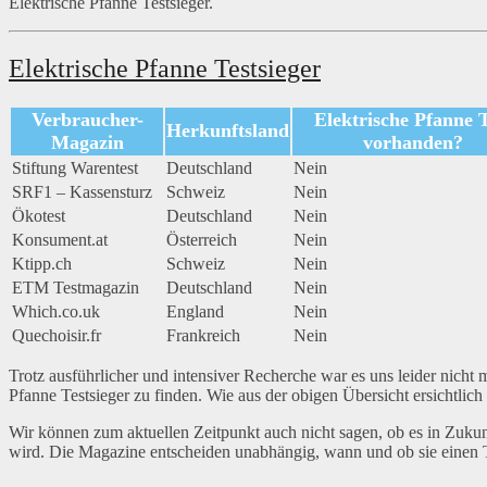
Elektrische Pfanne Testsieger.
Elektrische Pfanne Testsieger
Verbraucher-
Elektrische Pfanne T
Herkunftsland
Magazin
vorhanden?
Stiftung Warentest
Deutschland
Nein
SRF1 – Kassensturz
Schweiz
Nein
Ökotest
Deutschland
Nein
Konsument.at
Österreich
Nein
Ktipp.ch
Schweiz
Nein
ETM Testmagazin
Deutschland
Nein
Which.co.uk
England
Nein
Quechoisir.fr
Frankreich
Nein
Trotz ausführlicher und intensiver Recherche war es uns leider nicht 
Pfanne Testsieger zu finden. Wie aus der obigen Übersicht ersichtlich 
Wir können zum aktuellen Zeitpunkt auch nicht sagen, ob es in Zukun
wird. Die Magazine entscheiden unabhängig, wann und ob sie einen T