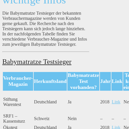
Die Babymatratze Testsieger der bekannten
Verbrauchermagazine werden von Kunden
gerne gekauft. Die Recherche nach den
Testsiegern kann sich jedoch lange hinziehen.
In der nachfolgenden Tabelle finden Sie
verschiedene Verbraucher-Magazine und Infos
zum jeweiligen Babymatratze Testsieger.
Babymatratze Testsieger
Babymatratze
T
Verbraucher-
Herkunftsland
Test
Jahr
Link
k
Magazin
vorhanden?
ei
Stiftung
Deutschland
Ja
2018
Link
Ne
Warentest
SRF1 –
Schweiz
Nein
–
–
–
Kassensturz
Ökotest
Deutschland
Ja
2018
Link
Ne