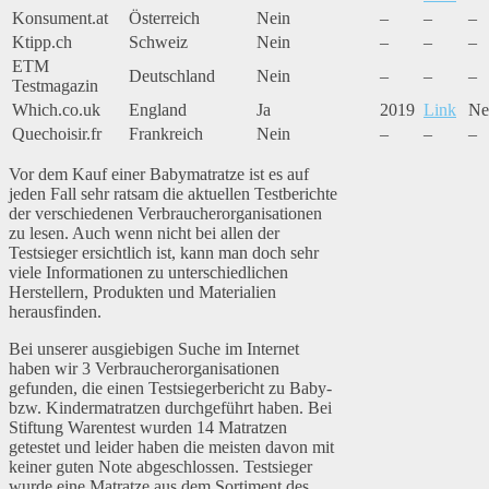
Konsument.at
Österreich
Nein
–
–
–
Ktipp.ch
Schweiz
Nein
–
–
–
ETM
Deutschland
Nein
–
–
–
Testmagazin
Which.co.uk
England
Ja
2019
Link
Ne
Quechoisir.fr
Frankreich
Nein
–
–
–
Vor dem Kauf einer Babymatratze ist es auf
jeden Fall sehr ratsam die aktuellen Testberichte
der verschiedenen Verbraucherorganisationen
zu lesen. Auch wenn nicht bei allen der
Testsieger ersichtlich ist, kann man doch sehr
viele Informationen zu unterschiedlichen
Herstellern, Produkten und Materialien
herausfinden.
Bei unserer ausgiebigen Suche im Internet
haben wir 3 Verbraucherorganisationen
gefunden, die einen Testsiegerbericht zu Baby-
bzw. Kindermatratzen durchgeführt haben. Bei
Stiftung Warentest wurden 14 Matratzen
getestet und leider haben die meisten davon mit
keiner guten Note abgeschlossen. Testsieger
wurde eine Matratze aus dem Sortiment des