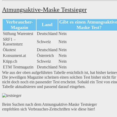
Atmungsaktive-Maske Testsieger
Verbraucher-
Gibt es einen Atmungsaktive
Land
Magazin
Maske Test?
Stiftung Warentest
Deutschland
Nein
SRF1 –
Schweiz
Nein
Kassensturz
Ökotest
Deutschland
Nein
Konsument.at
Österreich
Nein
Ktipp.ch
Schweiz
Nein
ETM Testmagazin
Deutschland
Nein
Wie aus der oben aufgeführten Tabelle ersichtlich ist, hat bisher kei
Die jeweiligen Magazine scheinen einen solchen Test bisher nicht fü
nicht doch noch ein passender Test erscheint. Sobald ein Test von ein
Tabelle aktualisieren und passend darauf eingehen.
Beim Suchen nach dem Atmungsaktive-Maske Testsieger
empfehlen sich Verbraucher-Zeitschriften wie diese hier!