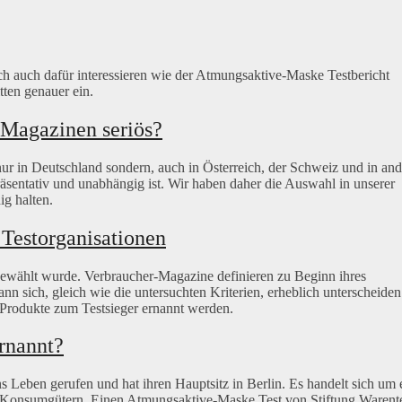
sich auch dafür interessieren wie der Atmungsaktive-Maske Testbericht
ten genauer ein.
Magazinen seriös?
nur in Deutschland sondern, auch in Österreich, der Schweiz und in an
äsentativ und unabhängig ist. Wir haben daher die Auswahl in unserer
ig halten.
Testorganisationen
 gewählt wurde. Verbraucher-Magazine definieren zu Beginn ihres
n sich, gleich wie die untersuchten Kriterien, erheblich unterscheiden
 Produkte zum Testsieger ernannt werden.
ernannt?
s Leben gerufen und hat ihren Hauptsitz in Berlin. Es handelt sich um 
n Konsumgütern. Einen Atmungsaktive-Maske Test von Stiftung Warent