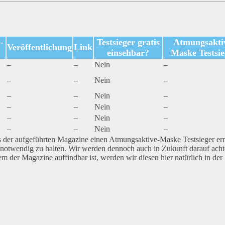
-
Testsieger gratis
Atmungsakti
Veröffentlichung
Link
einsehbar?
Maske Testsie
–
–
Nein
–
–
–
Nein
–
–
–
Nein
–
–
–
Nein
–
–
–
Nein
–
–
–
Nein
–
nes der aufgeführten Magazine einen Atmungsaktive-Maske Testsieger ermi
r notwendig zu halten. Wir werden dennoch auch in Zukunft darauf acht
em der Magazine auffindbar ist, werden wir diesen hier natürlich in der