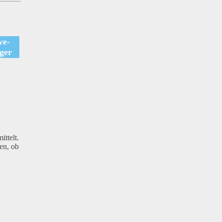
ve-
ger
ttelt.
en, ob