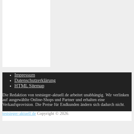
Impressum
Datenschutzerklärung
HTML Sitemap
Die Redaktion von testsieger-aktuell.de arbeitet unabhängig. Wir verlinken
auf ausgewählte Online-Shops und Partner und erhalten eine
Verkaufsprovision. Die Preise für Endkunden ändern sich dadurch nicht.
testsieger-aktuell.de
Copyright © 2026.