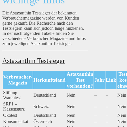
Die Astaxanthin Testsieger der bekannten
Verbrauchermagazine werden von Kunden
gerne gekauft. Die Recherche nach den
Testsiegern kann sich jedoch lange hinziehen.
In der nachfolgenden Tabelle finden Sie
verschiedene Verbraucher-Magazine und Infos
zum jeweiligen Astaxanthin Testsieger.
Astaxanthin Testsieger
Astaxanthin
Tes
Verbraucher-
Herkunftsland
Test
Jahr
Link
kos
Magazin
vorhanden?
eins
Stiftung
Deutschland
Nein
–
–
Nein
Warentest
SRF1 –
Schweiz
Nein
–
–
Nein
Kassensturz
Ökotest
Deutschland
Nein
–
–
Nein
Konsument.at
Österreich
Nein
–
–
Nein