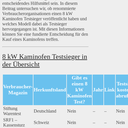
entscheidendes Hilfsmittel sein. In diesem
Beitrag untersuchen wir, ob renommierte
Verbraucherorganisationen einen 8 kW
Kaminofen Testsieger veröffentlicht haben und
welches Modell dabei als Testsieger
hervorgegangen ist. Mit diesen Informationen
können Sie eine fundierte Entscheidung für den
Kauf eines Kaminofens treffen.
8 kW Kaminofen Testsieger in
der Übersicht
Gibt es
einen 8
Tests
Verbraucher-
Herkunftsland
kW
Jahr
Link
kost
Magazin
Kaminofen
abru
Test?
Stiftung
Deutschland
Nein
–
–
Nein
Warentest
SRF1 –
Schweiz
Nein
–
–
Nein
Kassensturz